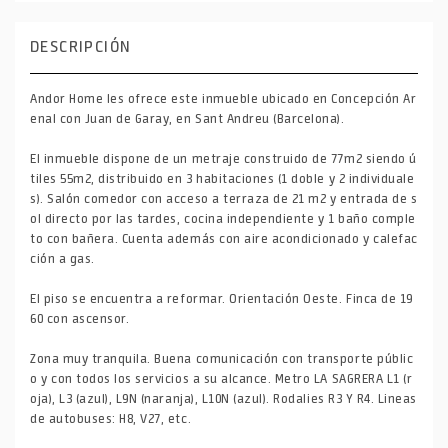
DESCRIPCIÓN
Andor Home les ofrece este inmueble ubicado en Concepción Ar
enal con Juan de Garay, en Sant Andreu (Barcelona).
El inmueble dispone de un metraje construido de 77m2 siendo ú
tiles 55m2, distribuido en 3 habitaciones (1 doble y 2 individuale
s). Salón comedor con acceso a terraza de 21 m2 y entrada de s
ol directo por las tardes, cocina independiente y 1 baño comple
to con bañera. Cuenta además con aire acondicionado y calefac
ción a gas.
El piso se encuentra a reformar. Orientación Oeste. Finca de 19
60 con ascensor.
Zona muy tranquila. Buena comunicación con transporte públic
o y con todos los servicios a su alcance. Metro LA SAGRERA L1 (r
oja), L3 (azul), L9N (naranja), L10N (azul). Rodalies R3 Y R4. Lineas
de autobuses: H8, V27, etc.