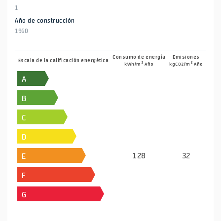
1
Año de construcción
1960
Consumo de energía
Emisiones
Escala de la calificación energética
2
2
kWh/m
Año
kgCO2/m
Año
A
B
C
D
128
32
E
F
G