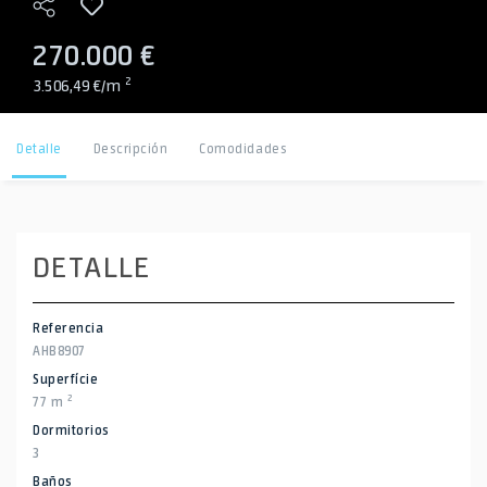
270.000 €
2
3.506,49 €/m
Detalle
Descripción
Comodidades
DETALLE
Referencia
AHB8907
Superfície
2
77 m
Dormitorios
3
Baños